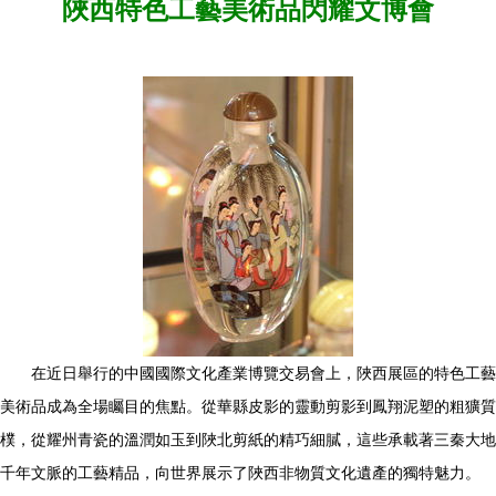
陜西特色工藝美術品閃耀文博會
在近日舉行的中國國際文化產業博覽交易會上，陜西展區的特色工藝
美術品成為全場矚目的焦點。從華縣皮影的靈動剪影到鳳翔泥塑的粗獷質
樸，從耀州青瓷的溫潤如玉到陜北剪紙的精巧細膩，這些承載著三秦大地
千年文脈的工藝精品，向世界展示了陜西非物質文化遺產的獨特魅力。