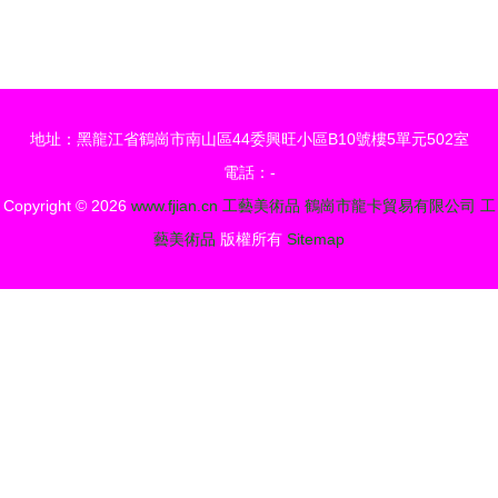
第二屆中國
工藝美術品
博興工藝美
中的鏡子插
術品博覽會
畫藝術
盛況直擊
地址：黑龍江省鶴崗市南山區44委興旺小區B10號樓5單元502室
電話：-
Copyright © 2026
www.fjian.cn
工藝美術品
鶴崗市龍卡貿易有限公司
工
藝美術品
版權所有
Sitemap