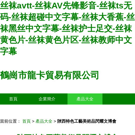
丝袜avtt-丝袜AV先锋影音-丝袜ts无
码-丝袜超碰中文字幕-丝袜大香蕉-丝
袜黑丝中文字幕-丝袜护士足交-丝袜
黄色片-丝袜黄色片区-丝袜教师中文
字幕
鶴崗市龍卡貿易有限公司
首頁
企業簡介
產品大全
聯系我們
企業信息
訪客留言
當前位置：
首頁
>
產品大全
>
陜西特色工藝美術品閃耀文博會