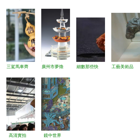
流光溢彩的
中京工藝美
鈞韻天成
成都藝術職
工藝瑰寶
術品交易中
——孔相卿
業學院
心引領機構
的鈞瓷藝術
2019屆產
看市新風向
世界
品藝術設計
專業工藝美
術品設計方
向畢業創作
三駕馬車齊
廣州市夢煥
細數那些快
工藝美術品
巡禮
聚力 鄉村
工藝美術品
要消失的民
博物館 匠
文化煥新顏
傳統技藝與
間藝術工藝
心傳承與美
——環翠區
現代審美的
美術品
學體驗的殿
羊亭鎮以工
完美融合
堂
藝美術品振
興鄉村文化
高清實拍
鏡中世界