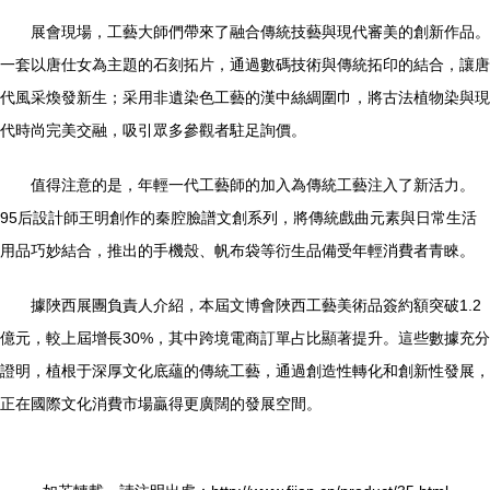
展會現場，工藝大師們帶來了融合傳統技藝與現代審美的創新作品。
一套以唐仕女為主題的石刻拓片，通過數碼技術與傳統拓印的結合，讓唐
代風采煥發新生；采用非遺染色工藝的漢中絲綢圍巾，將古法植物染與現
代時尚完美交融，吸引眾多參觀者駐足詢價。
值得注意的是，年輕一代工藝師的加入為傳統工藝注入了新活力。
95后設計師王明創作的秦腔臉譜文創系列，將傳統戲曲元素與日常生活
用品巧妙結合，推出的手機殼、帆布袋等衍生品備受年輕消費者青睞。
據陜西展團負責人介紹，本屆文博會陜西工藝美術品簽約額突破1.2
億元，較上屆增長30%，其中跨境電商訂單占比顯著提升。這些數據充分
證明，植根于深厚文化底蘊的傳統工藝，通過創造性轉化和創新性發展，
正在國際文化消費市場贏得更廣闊的發展空間。