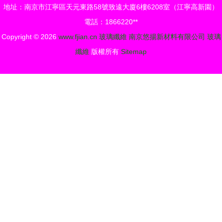
地址：南京市江寧區天元東路58號致遠大廈6樓6208室（江寧高新園）
電話：1866220**
Copyright © 2026
www.fjian.cn
玻璃纖維
南京悠揚新材料有限公司
玻璃
纖維
版權所有
Sitemap