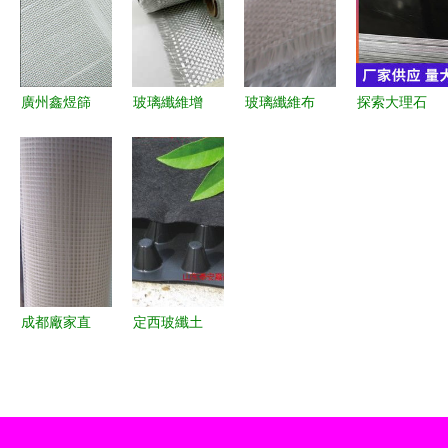
擇
廣州鑫煜篩
玻璃纖維增
玻璃纖維布
探索大理石
網 優質玻
強復合材料
價格趨勢與
之美 1800
璃纖維網的
的應用與前
行業應用分
組板材與玻
品質護城之
景
析（密封材
璃纖維的融
作
料領域）
合應用
成都廠家直
定西玻纖土
銷 機制隔
工格柵廠家
墻板專用玻
深度解析
璃纖維網格
產品圖與樣
布解析
板圖展示