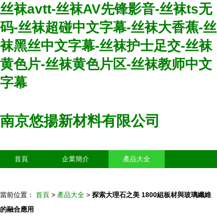
丝袜avtt-丝袜AV先锋影音-丝袜ts无
码-丝袜超碰中文字幕-丝袜大香蕉-丝
袜黑丝中文字幕-丝袜护士足交-丝袜
黄色片-丝袜黄色片区-丝袜教师中文
字幕
南京悠揚新材料有限公司
首頁
企業簡介
產品大全
聯系我們
企業信息
訪客留言
當前位置：
首頁
>
產品大全
>
探索大理石之美 1800組板材與玻璃纖維
的融合應用