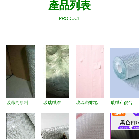
產品列表
PRODUCT
----------------
玻纖的原料
玻璃纖維
玻璃纖維地
玻纖布復合
組成及其制
現代工業的
毯的紋理之
材料市場火
造工藝解析
堅韌脊梁
美 現代空
爆，助力工
間的實用選
業輕量化