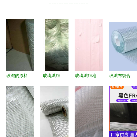
----------------
玻纖的原料
玻璃纖維
玻璃纖維地
玻纖布復合
組成及其制
現(xiàn)代
毯的紋理之
材料市場火
造工藝解析
工業(yè)的
美 現(xiàn)
爆，助力工
堅韌脊梁
代空間的實
業(yè)輕量
用選擇
化